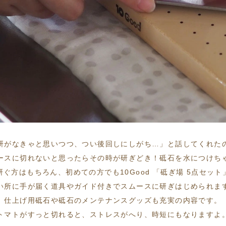
研がなきゃと思いつつ、つい後回しにしがち…」と話してくれた
ースに切れないと思ったらその時が研ぎどき！砥石を水につけち
ぐ方はもちろん、初めての方でも10Good 「砥ぎ場 5点セッ
い所に手が届く道具やガイド付きでスムースに研ぎはじめられま
仕上げ用砥石や砥石のメンテナンスグッズも充実の内容です。
トマトがすっと切れると、ストレスがへり、時短にもなりますよ