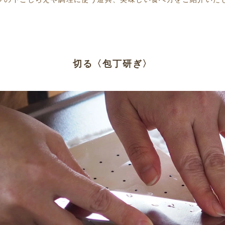
切る〈包丁研ぎ〉