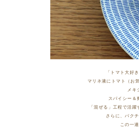
「トマト大好
マリネ液にトマト（お
メキ
スパイシー＆
「混ぜる」工程で活躍
さらに、パク
この一