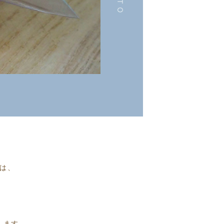
は、
します。