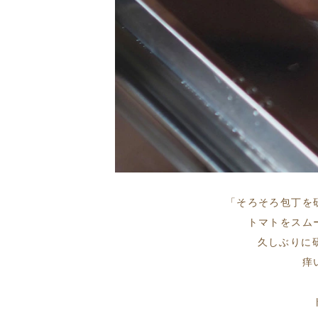
「そろそろ包丁を
トマトをスム
久しぶりに研
痒