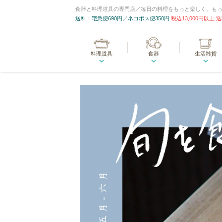
食器と料理道具の専門店／毎日の料理をもっと楽しく、も
送料：宅急便690円／ネコポス便350円
税込13,000円以上
料理道具
食器
生活雑貨