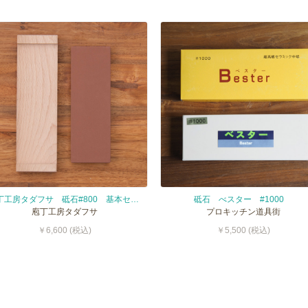
庖丁工房タダフサ 砥石#800 基本セット 赤
砥石 べスター #1000
庖丁工房タダフサ
プロキッチン道具街
￥6,600 (税込)
￥5,500 (税込)