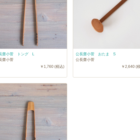
長齋小菅 トング L
公長齋小菅 おたま S
長齋小菅
公長齋小菅
￥1,760 (税込)
￥2,640 (