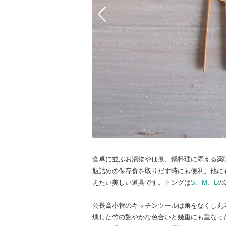
食卓に並ぶお漬物や佃煮、鍋料理に添える薬
瓶詰めの保存食を取りだす時にも便利。他に
えたい美しい道具です。トングは
S
、
M
、
L
の
公長斎小菅のキッチンツールは角をなくし丸
燻した竹の艶やかな色合いと幾重にも重なっ