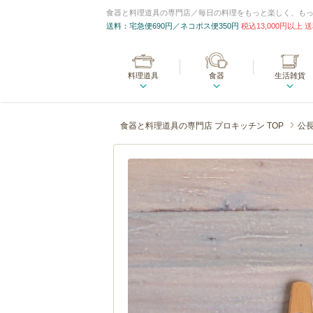
食器と料理道具の専門店／毎日の料理をもっと楽しく、も
送料：宅急便690円／ネコポス便350円
税込13,000円以上
料理道具
食器
生活雑貨
食器と料理道具の専門店 プロキッチン TOP
公