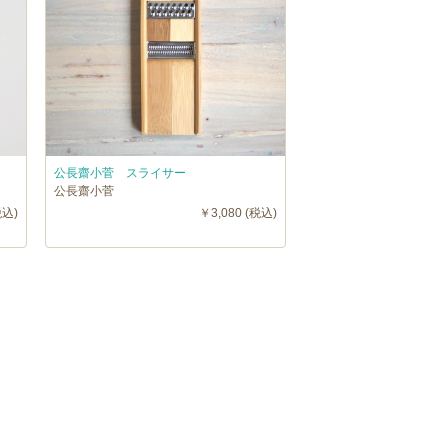
公長齋小菅 スライサー
公長齋小菅
税込)
￥3,080 (税込)