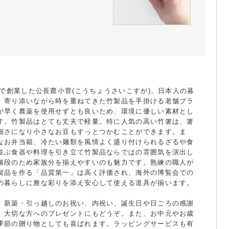
橋で創業した公長齋小菅(こうちょうさいこすが)。日本人の暮
、寄り添いながら時を重ねてきた竹製品を手掛ける老舗ブラ
が早く農薬を使用せずとも良いため、環境に優しい素材とし
す。竹製品はとても丈夫で軽量。特に人気の高い竹箸は、箸
細さになり小さなお豆もすっとつかむことができます。ま
なお弁当箱、冷たい麺類を風情よく盛り付けられるざるや食
並ぶ食器や料理を引き立て竹製品ならではの雰囲気を演出し
値段のため家族分を揃えやすいのも魅力です。熟練の職人が
製品を作る「品質第一」は高く評価され、海外の博覧会での
の暮らしに雅な彩りを添え安心して使える道具が揃います。
、新築・引っ越しのお祝い、内祝い、誕生日や日ごろの感謝
、大切な方へのプレゼントにもどうぞ。また、お中元やお歳
季節の贈り物としても喜ばれます。ラッピングサービスも有