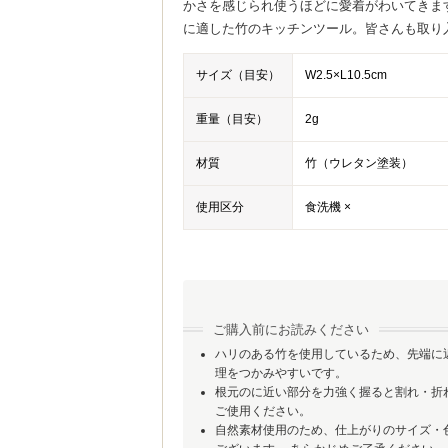
かさを感じられ使うほどに愛着がわいてきま
に適した竹のキッチンツール。皆さんも取り
サイズ（目安）
W2.5×L10.5cm
重量（目安）
2g
材質
竹（ウレタン塗装）
使用区分
食洗機 ×
ご購入前にお読みください
ハリのある竹を使用しているため、先端に
理をつかみやすいです。
根元のに近い部分を力強く握ると割れ・折
ご使用ください。
自然素材使用のため、仕上がりのサイズ・