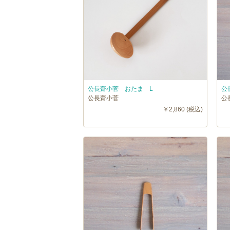
公長齋小菅 おたま L
公
公長齋小菅
公
￥2,860 (税込)