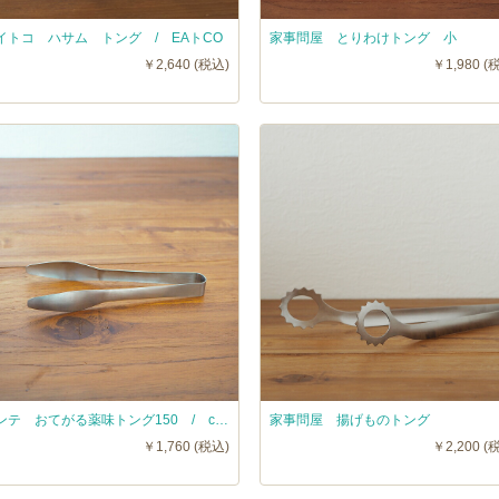
イトコ ハサム トング / EAトCO
家事問屋 とりわけトング 小
￥2,640 (税込)
￥1,980 (
コンテ おてがる薬味トング150 / conte
家事問屋 揚げものトング
￥1,760 (税込)
￥2,200 (