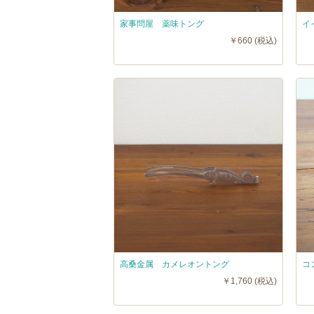
家事問屋 薬味トング
イ
￥660 (税込)
高桑金属 カメレオントング
￥1,760 (税込)