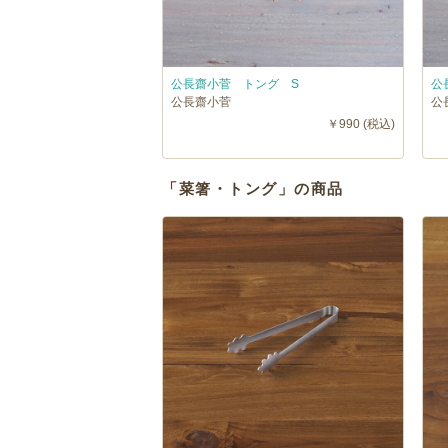
公長齋小菅 トング S
公
公長齋小菅
公
￥990 (税込)
「菜箸・トング」の商品