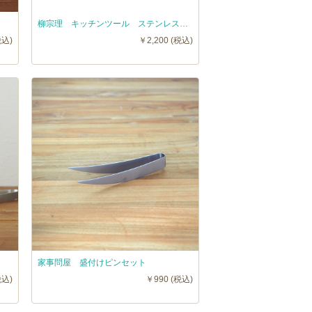
柳宗理 キッチンツール ステンレストング 穴あき / Sori Yanagi
税込)
￥2,200 (税込)
家事問屋 盛付けピンセット
税込)
￥990 (税込)