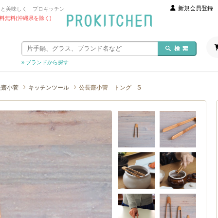
新規会員登録
っと美味しく プロキッチン
 送料無料(沖縄県を除く)
» ブランドから探す
長齋小菅
キッチンツール
公長齋小菅 トング S