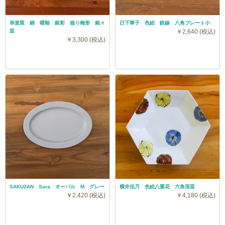
幸楽窯 錦 曙釉 銀彩 捻り梅形 銘々
日下華子 色絵 鉄線 八角プレート小
皿
￥2,640 (税込)
￥3,300 (税込)
SAKUZAN Sara オーバル M グレー
横井佳乃 色絵八重花 六角深皿
￥2,420 (税込)
￥4,180 (税込)