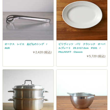
オークス レイエ あげものトング /
ピリヴィッツ パリ クラシック オーバ
AUX
ルプレート 25.1×17.2cm P101 /
￥2,420 (税込)
PILLIVUYT Classic
￥5,720 (税込)