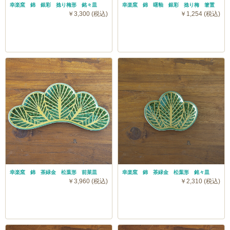
幸楽窯 錦 銀彩 捻り梅形 銘々皿
幸楽窯 錦 曙釉 銀彩 捻り梅 箸置
￥3,300 (税込)
￥1,254 (税込)
幸楽窯 錦 茶緑金 松葉形 前菜皿
幸楽窯 錦 茶緑金 松葉形 銘々皿
￥3,960 (税込)
￥2,310 (税込)