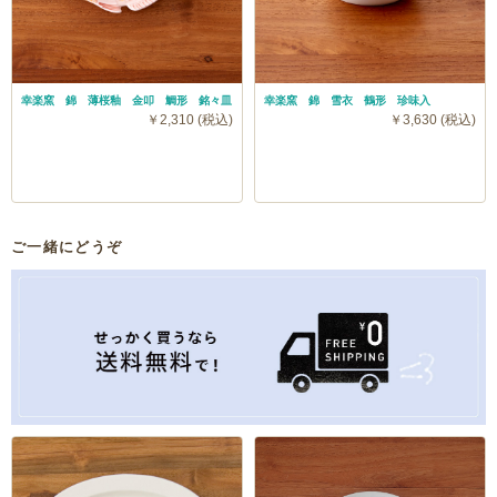
幸楽窯 錦 薄桜釉 金叩 鯛形 銘々皿
幸楽窯 錦 雪衣 鶴形 珍味入
￥2,310 (税込)
￥3,630 (税込)
ご一緒にどうぞ