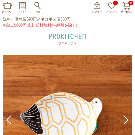
0
0
送料：宅急便690円／ネコポス便350円
税込13,000円以上 送料無料(沖縄県を除く)
プロキッチン
イッタラ
アラビア
クチポール
家事問屋
ウェック
フライパン
プレート
グラス
カトラリー
プロキッチンオリジナル
山田工業所
山一
マリメッコ
つきじ常陸屋
柳宗理
閉じる