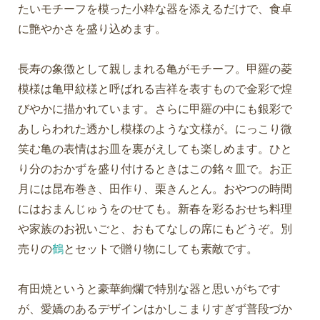
たいモチーフを模った小粋な器を添えるだけで、食卓
に艶やかさを盛り込めます。
長寿の象徴として親しまれる亀がモチーフ。甲羅の菱
模様は亀甲紋様と呼ばれる吉祥を表すもので金彩で煌
びやかに描かれています。さらに甲羅の中にも銀彩で
あしらわれた透かし模様のような文様が。にっこり微
笑む亀の表情はお皿を裏がえしても楽しめます。ひと
り分のおかずを盛り付けるときはこの銘々皿で。お正
月には昆布巻き、田作り、栗きんとん。おやつの時間
にはおまんじゅうをのせても。新春を彩るおせち料理
や家族のお祝いごと、おもてなしの席にもどうぞ。別
売りの
鶴
とセットで贈り物にしても素敵です。
有田焼というと豪華絢爛で特別な器と思いがちです
が、愛嬌のあるデザインはかしこまりすぎず普段づか