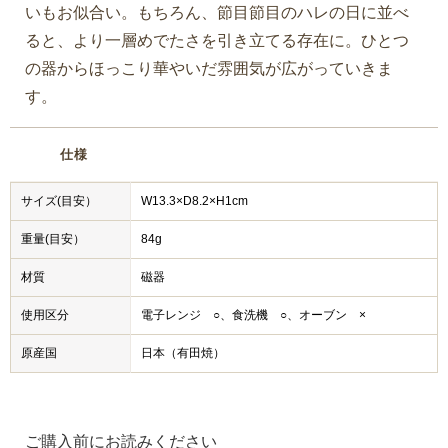
いもお似合い。もちろん、節目節目のハレの日に並べ
ると、より一層めでたさを引き立てる存在に。ひとつ
の器からほっこり華やいだ雰囲気が広がっていきま
す。
仕様
サイズ(目安）
W13.3×D8.2×H1cm
重量(目安）
84g
材質
磁器
使用区分
電子レンジ ○、食洗機 ○、オーブン ×
原産国
日本（有田焼）
ご購入前にお読みください