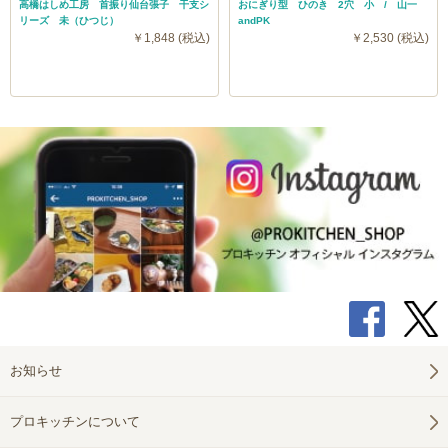
高橋はしめ工房 首振り仙台張子 干支シ
おにぎり型 ひのき 2穴 小 / 山一
リーズ 未（ひつじ）
andPK
￥1,848 (税込)
￥2,530 (税込)
お知らせ
プロキッチンについて