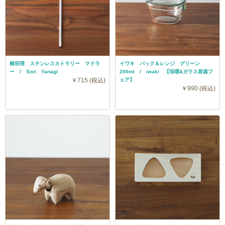
柳宗理 ステンレスカトラリー マドラ
イワキ パック＆レンジ グリーン
ー / Sori Yanagi
200ml / iwaki 【琺瑯&ガラス容器フ
￥715 (税込)
ェア】
￥990 (税込)