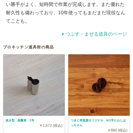
い勝手がよく、短時間で作業が完成します。また優れた
耐久性も備わっており、10年使ってもまだまだ現役なん
てことも。
つぶす・まぜる道具のページ
プロキッチン道具街の商品
抜き型 曲瓢箪 2号
つきじ常陸屋オリジナル 8の字たわしは
￥1,672 (税込)
っちゃん
￥880 (税込)