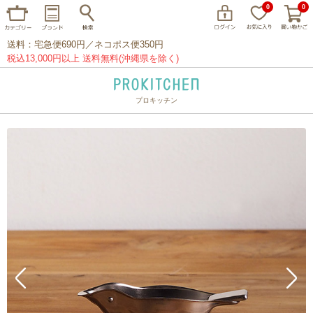
0
0
送料：宅急便690円／ネコポス便350円
税込13,000円以上 送料無料(沖縄県を除く)
プロキッチン
イッタラ
アラビア
クチポール
家事問屋
ウェック
フライパン
プレート
グラス
カトラリー
プロキッチンオリジナル
山田工業所
山一
マリメッコ
つきじ常陸屋
柳宗理
閉じる