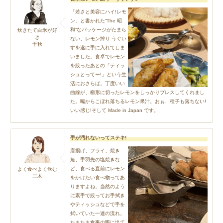
「若さと美容にハイ!レモ
ン」と書かれた“The 昭
和”なパッケージがたまら
炊きたて白米が好
き
ない、レモン搾り うぐい
千秋
すを遂に手に入れてしま
いました。食卓でレモン
を絞ったあとの「ティッ
シュとってー!」という生
活におさらば。丁度いい
曲線が、櫛形に切ったレモンをしっかりプレスしてくれまし
た。嘴からこぼれ落ちるレモン果汁。おぉ、種子も落ちない!
いい感じ!そして Made in Japan です。
手が汚れないってステキ!
唐揚げ、フライ、焼き
魚、手羽先の塩焼きな
ど、食べる直前にレモン
よく食べよく飲む
三木
をかけたい食べ物ってあ
りますよね。当然のよう
に素手で絞ってお手拭き
やティッシュなどで手を
拭いていた一連の流れ。
たまたま食事の際に出て