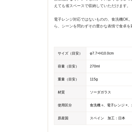
えても省スペースで収納していただけます。
電子レンジ対応ではないものの、食洗機OK
ら、シーンを問わずその豊かな表情で食卓を
サイズ（目安）
φ7.7×H10.0cm
容量（目安）
270ml
重量（目安）
115g
材質
ソーダガラス
使用区分
食洗機 ○、電子レンジ ×、
原産国
スペイン 加工：日本