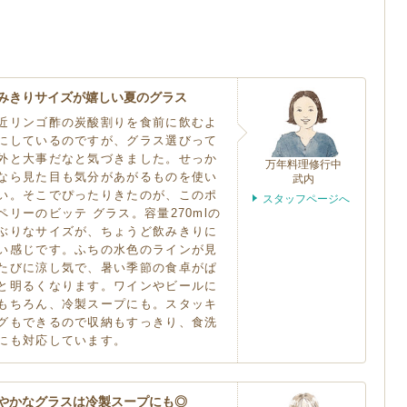
みきりサイズが嬉しい夏のグラス
近リンゴ酢の炭酸割りを食前に飲むよ
にしているのですが、グラス選びって
外と大事だなと気づきました。せっか
万年料理修行中
なら見た目も気分があがるものを使い
武内
い。そこでぴったりきたのが、このポ
スタッフページへ
ペリーのビッテ グラス。容量270mlの
ぶりなサイズが、ちょうど飲みきりに
い感じです。ふちの水色のラインが見
たびに涼し気で、暑い季節の食卓がぱ
と明るくなります。ワインやビールに
もちろん、冷製スープにも。スタッキ
グもできるので収納もすっきり、食洗
にも対応しています。
やかなグラスは冷製スープにも◎