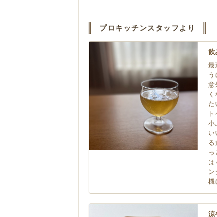
プロキッチンスタッフより
飲
最
う
意
く
た
ト
小
い
る
っ
は
ン
機
涼