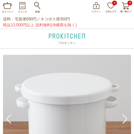
0
0
送料：宅急便690円／ネコポス便350円
税込13,000円以上 送料無料(沖縄県を除く)
プロキッチン
イッタラ
アラビア
クチポール
家事問屋
ウェック
フライパン
プレート
グラス
カトラリー
プロキッチンオリジナル
山田工業所
山一
マリメッコ
つきじ常陸屋
柳宗理
閉じる