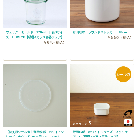
ウェック モールド 120ml 口径Sサイ
野田琺瑯 ラウンドストッカー 18cm
ズ / WECK【琺瑯&ガラス容器フェア】
￥5,500 (税込)
￥679 (税込)
【替え用シール蓋】野田琺瑯 ホワイトシ
野田琺瑯 ホワイトシリーズ スクウェ
リーズ ラウンド19cm用（φ20.3cm）
ア S【琺瑯&ガラス容器フェア】