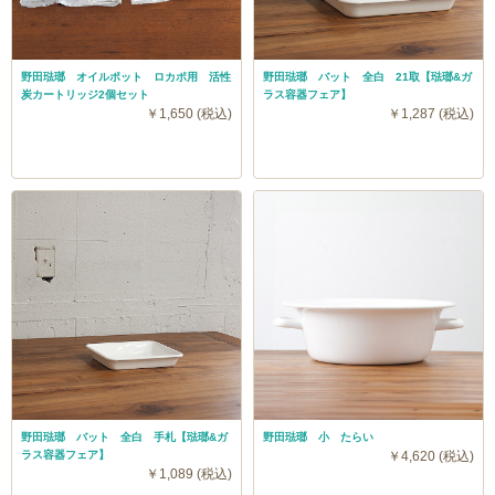
野田琺瑯 オイルポット ロカポ用 活性
野田琺瑯 バット 全白 21取【琺瑯&ガ
炭カートリッジ2個セット
ラス容器フェア】
￥1,650 (税込)
￥1,287 (税込)
野田琺瑯 バット 全白 手札【琺瑯&ガ
野田琺瑯 小 たらい
ラス容器フェア】
￥4,620 (税込)
￥1,089 (税込)