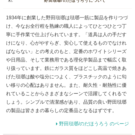
野田琺瑯/のだほうろうについて
1934年に創業した野田琺瑯は琺瑯一筋に製品を作りつづ
け、今なお全行程を熟練の職人によってひとつひとつ丁
寧に手作業で仕上げられています。「道具は人の手だす
けになり、心がやすらぎ、安心して使えるものでなけれ
ばならない」との考えのもと、定番のホワイトシリーズ
や日用品、そして業務用である理化学製品まで幅広く取
り扱っています。鉄にガラス質をほどこし高温で焼きあ
げた琺瑯は酸や塩分につよく、プラスチックのように匂
い移りの心配はありません。また、耐久性・耐熱性に優
れていることからさまざまなシーンで活躍してくれるで
しょう。シンプルで清潔感があり、品質の良い野田琺瑯
の製品は皆さまの暮らしの定番品となるはずです。
野田琺瑯/のだほうろう のページ