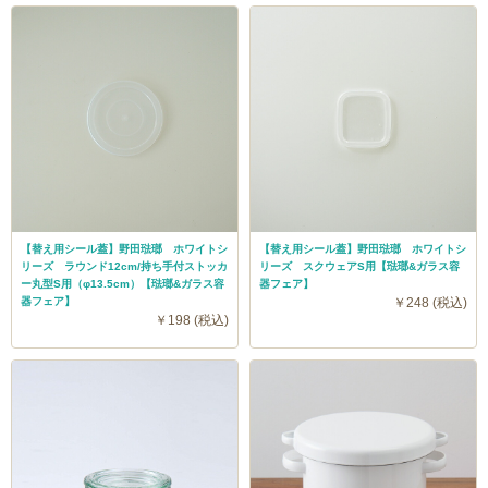
【替え用シール蓋】野田琺瑯 ホワイトシ
【替え用シール蓋】野田琺瑯 ホワイトシ
リーズ ラウンド12cm/持ち手付ストッカ
リーズ スクウェアS用【琺瑯&ガラス容
ー丸型S用（φ13.5cm）【琺瑯&ガラス容
器フェア】
器フェア】
￥248 (税込)
￥198 (税込)