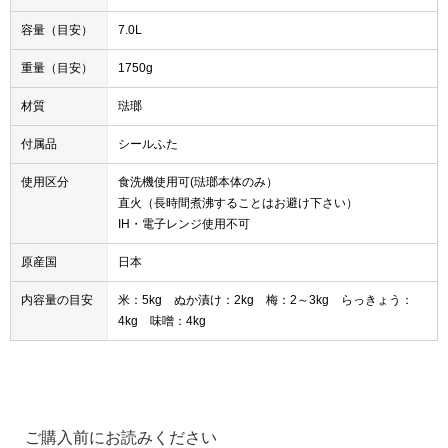
容量（目安）
7.0L
重量（目安）
1750g
材質
琺瑯
付属品
シールふた
使用区分
食洗機使用可(琺瑯本体のみ）
直火（長時間煮沸することはお避け下さい）
IH・電子レンジ使用不可
原産国
日本
内容量の目安
米：5kg ぬか漬け：2kg 梅：2～3kg らっきょう：
4kg 味噌：4kg
ご購入前にお読みください