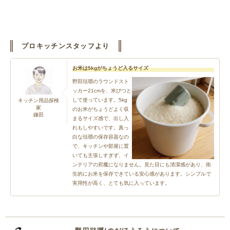
プロキッチンスタッフより
お米は5kgがちょうど入るサイズ
野田琺瑯のラウンドスト
ッカー21cmを、米びつと
して使っています。5kg
キッチン用品探検
家
のお米がちょうどよく収
鎌田
まるサイズ感で、出し入
れもしやすいです。真っ
白な琺瑯の保存容器なの
で、キッチンや部屋に置
いても主張しすぎず、イ
ンテリアの邪魔になりません。見た目にも清潔感があり、衛
生的にお米を保存できている安心感があります。シンプルで
実用性が高く、とても気に入っています。