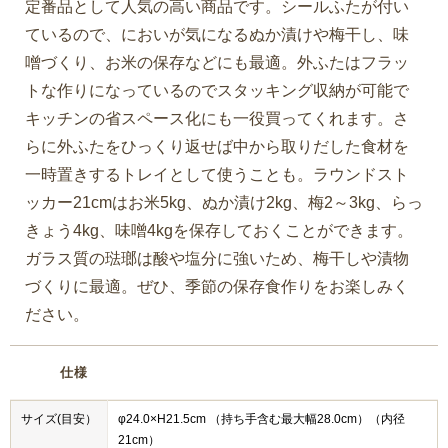
定番品として人気の高い商品です。シールふたが付い
ているので、においが気になるぬか漬けや梅干し、味
噌づくり、お米の保存などにも最適。外ふたはフラッ
トな作りになっているのでスタッキング収納が可能で
キッチンの省スペース化にも一役買ってくれます。さ
らに外ふたをひっくり返せば中から取りだした食材を
一時置きするトレイとして使うことも。ラウンドスト
ッカー21cmはお米5kg、ぬか漬け2kg、梅2～3kg、らっ
きょう4kg、味噌4kgを保存しておくことができます。
ガラス質の琺瑯は酸や塩分に強いため、梅干しや漬物
づくりに最適。ぜひ、季節の保存食作りをお楽しみく
ださい。
仕様
サイズ(目安）
φ24.0×H21.5cm （持ち手含む最大幅28.0cm）（内径
21cm）