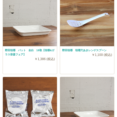
野田琺瑯 バット 全白 18取【琺瑯&ガ
野田琺瑯 琺瑯穴あきレンゲスプーン
ラス容器フェア】
￥1,100 (税込)
￥1,386 (税込)