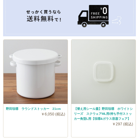
野田琺瑯 ラウンドストッカー 21cm
【替え用シール蓋】野田琺瑯 ホワイトシ
￥6,050 (税込)
リーズ スクウェアML用/持ち手付ストッ
カー角型L用【琺瑯&ガラス容器フェア】
￥297 (税込)