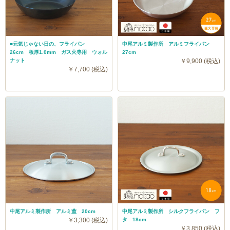
■元気じゃない日の、フライパン
中尾アルミ製作所 アルミフライパン
26cm 板厚1.0mm ガス火専用 ウォル
27cm
ナット
￥9,900 (税込)
￥7,700 (税込)
中尾アルミ製作所 アルミ蓋 20cm
中尾アルミ製作所 シルクフライパン フ
￥3,300 (税込)
タ 18cm
￥3,850 (税込)