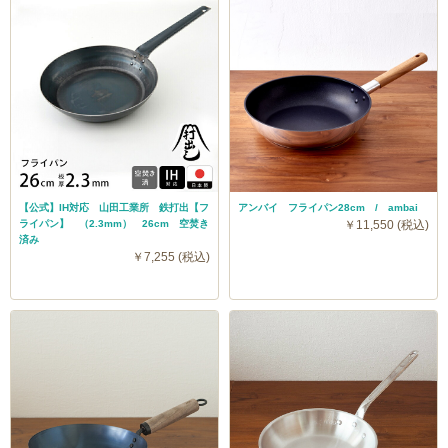
【公式】IH対応 山田工業所 鉄打出【フ
アンバイ フライパン28cm / ambai
ライパン】 （2.3mm） 26cm 空焚き
￥11,550 (税込)
済み
￥7,255 (税込)