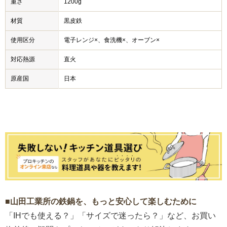
重さ
1200g
材質
黒皮鉄
使用区分
電子レンジ×、食洗機×、オーブン×
対応熱源
直火
原産国
日本
■山田工業所の鉄鍋を、もっと安心して楽しむために
「IHでも使える？」「サイズで迷ったら？」など、お買い