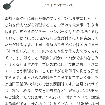
フライパンについて
蓄熱・保温性に優れた鉄のフライパンは食材にじっくり
と熱を伝えながら調理することで旨みを最大限に引き出
します。肉や魚のソテー、ハンバーグなどの調理に適し
ており、使うほどに油がなじみ焦げ付きにくさ実感して
いただけるはず。山田工業所のフライパンは国内で唯一
「打ち出し式」という鉄をたたき出す作り方でつくられ
ています。叩くことで表面に細かい凹凸ができ油なじみ
がよくなりますので、プレス式に比べて断然焦げ付きに
くいことや料理がおいしく仕上がる熱伝導の良さを実感
できます。まっさらの鉄鍋をご自分で育てていく楽しみ
は山田工業所の鍋ならではの醍醐味です。当店ではサイ
ズ、種類、板厚、空焚きの有無など、豊富なLINE UPか
らご注文いただけます。*Siセンサー付きコンロでは空焼
き作業ができませんのでご注意ください。 結婚祝いや出