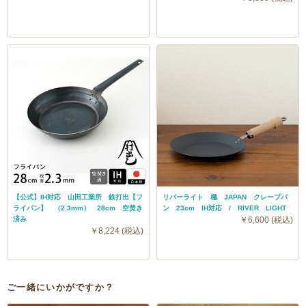
【公式】IH対応 山田工業所 鉄打出【フ
リバーライト 極 JAPAN クレープパ
ライパン】 （2.3mm） 28cm 空焚き
ン 23cm IH対応 / RIVER LIGHT
済み
￥6,600 (税込)
￥8,224 (税込)
ご一緒にいかがですか？