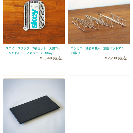
スコイ スクラブ 2枚セット 天然コッ
ヨシカワ 油切り名人 波型バットアミ
トンたわし モノカラー / Skoy
21取り
￥1,548 (税込)
￥2,200 (税込)