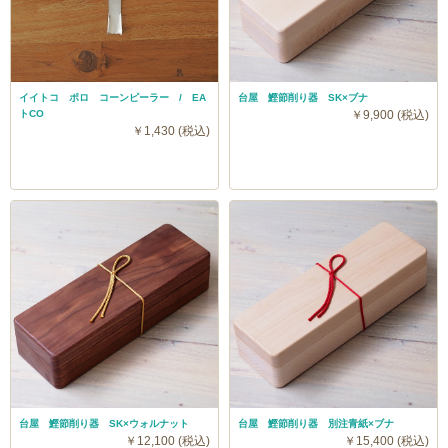
イイトコ ポロ コーンピーラー / EA
台屋 鰹節削り器 SK×ブナ
トCO
￥9,900 (税込)
￥1,430 (税込)
台屋 鰹節削り器 SK×ウォルナット
台屋 鰹節削り器 別注青紙×ブナ
￥12,100 (税込)
￥15,400 (税込)