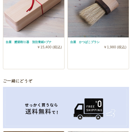
台屋 鰹節削り器 別注青紙×ブナ
台屋 かつばこブラシ
￥15,400 (税込)
￥1,980 (税込)
ご一緒にどうぞ