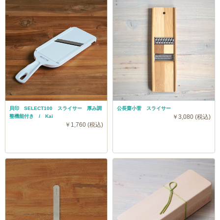
貝印 SELECT100 スライサー 厚み調
公長齋小菅 スライサー
整機能付き / Kai
￥3,080 (税込)
￥1,760 (税込)