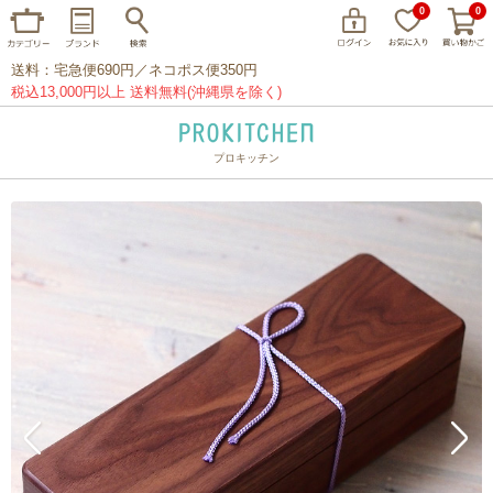
0
0
送料：宅急便690円／ネコポス便350円
税込13,000円以上 送料無料(沖縄県を除く)
プロキッチン
イッタラ
アラビア
クチポール
家事問屋
ウェック
フライパン
プレート
グラス
カトラリー
プロキッチンオリジナル
山田工業所
山一
マリメッコ
つきじ常陸屋
柳宗理
閉じる