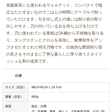
高級家具にも使われるウォルナット、コンパクトで端
正なたたずまいなのでごはんの時間にテーブルで削っ
ていただけます。引き出し式との違いは削り節の取り
出しやすさ。刃の付いている台を持ち上げるだけで
す。刃に使われている青紙はSK鋼から不純物を取り去
り、タングステンとクロムを添加し、耐摩耗性をアッ
プさせたすぐれた特注刃物です。伝統的な鰹節削り器
の良さをそのままに丁寧な暮らしに寄り添うスタイリ
ッシュな和の道具です。
仕様
サイズ（目安）
W8.0×H5.8×Ｌ24.7cm
重量（目安）
680g
材質
鉋台：白樫
刃：安来鋼 青紙 48ミリ 刃先角度29度 ※試し削