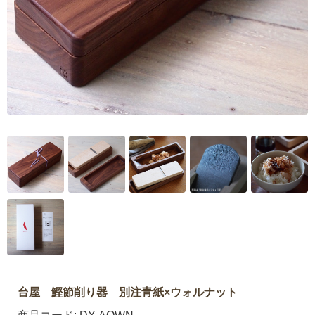
台屋 鰹節削り器 別注青紙×ウォルナット