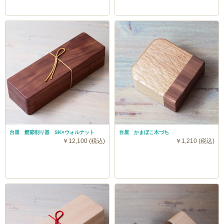
台屋 鰹節削り器 SK×ウォルナット
台屋 かまぼこ木づち
￥12,100 (税込)
￥1,210 (税込)