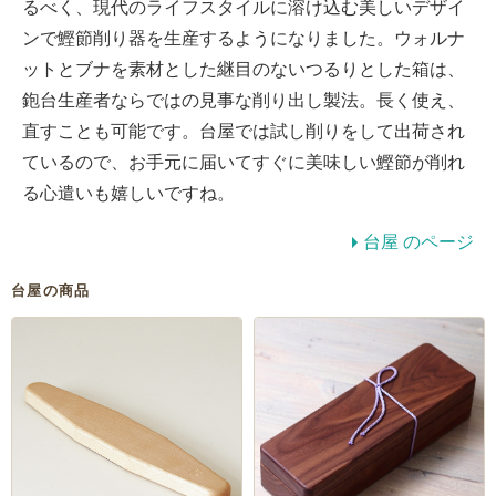
るべく、現代のライフスタイルに溶け込む美しいデザイ
ンで鰹節削り器を生産するようになりました。ウォルナ
ットとブナを素材とした継目のないつるりとした箱は、
鉋台生産者ならではの見事な削り出し製法。長く使え、
直すことも可能です。台屋では試し削りをして出荷され
ているので、お手元に届いてすぐに美味しい鰹節が削れ
る心遣いも嬉しいですね。
台屋 のページ
台屋の商品