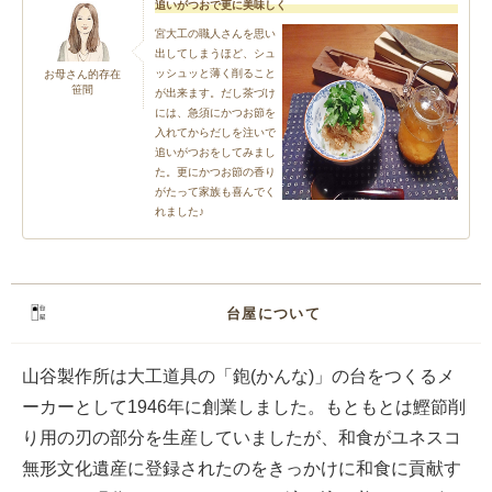
追いがつおで更に美味しく
宮大工の職人さんを思い
出してしまうほど、シュ
ッシュッと薄く削ること
お母さん的存在
笹間
が出来ます。だし茶づけ
には、急須にかつお節を
入れてからだしを注いで
追いがつおをしてみまし
た。更にかつお節の香り
がたって家族も喜んでく
れました♪
台屋について
山谷製作所は大工道具の「鉋(かんな)」の台をつくるメ
ーカーとして1946年に創業しました。もともとは鰹節削
り用の刃の部分を生産していましたが、和食がユネスコ
無形文化遺産に登録されたのをきっかけに和食に貢献す