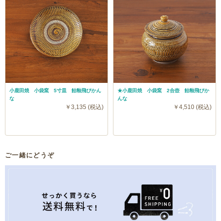
小鹿田焼 小袋窯 5寸皿 飴釉飛びかん
★小鹿田焼 小袋窯 2合壺 飴釉飛びか
な
んな
￥3,135 (税込)
￥4,510 (税込)
ご一緒にどうぞ