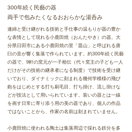
300年続く民藝の器
両手で包みたくなるおおらかな湯呑み
連綿と受け継がれる技術と手仕事の温もりが器の豊か
な表情として現れる小鹿田焼（おんたやき）の器。大
分県日田市にある小鹿田焼の里「皿山」と呼ばれる唐
臼の音が響く集落で作られています。約300年続く民藝
の器で、9軒の窯元が一子相伝（代々窯主の子ども一人
だけがその技術の継承者になる制度）で技術を受け継
いでおり、ダイナミックに刻まれる幾何学模様の飛び
鉋をはじめとする打ち刷毛目、打ち掛け、流し掛けな
どが技法として用いられています。装いの器とは一線
を画す日常に寄り添う用の美の器であり、個人の作品
ではないことから、作家の名前は刻まれていません。
小鹿田焼に使われる陶土は集落周辺で採れる鉄分を多