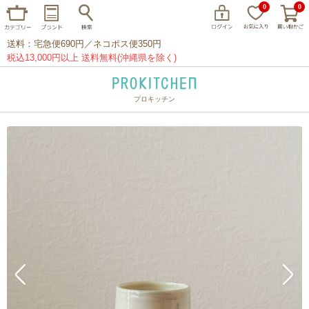
0
0
送料：宅急便690円／ネコポス便350円
税込13,000円以上 送料無料(沖縄県を除く)
プロキッチン
イッタラ
アラビア
クチポール
家事問屋
ウェック
フライパン
プレート
グラス
カトラリー
プロキッチンオリジナル
山田工業所
山一
マリメッコ
つきじ常陸屋
柳宗理
閉じる