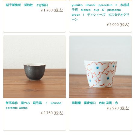
副千製陶所 渕地紋 そば猪口
yumiko iihoshi porcelain × 木村硝
￥1,760 (税込)
子店 dishes cup S pistachio
green / ディシィーズ ピスタチオグリ
ーン
￥2,090 (税込)
飯高幸作 湯のみ 刷毛黒 / kousha
堀畑蘭 蕎麦猪口 色絵 花雲 赤
ceramic works
￥2,970 (税込)
￥2,750 (税込)