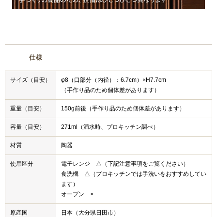
仕様
サイズ（目安）
φ8（口部分（内径）：6.7cm）×H7.7cm
（手作り品のため個体差があります）
重量（目安）
150g前後（手作り品のため個体差があります）
容量（目安）
271ml（満水時、プロキッチン調べ）
材質
陶器
使用区分
電子レンジ △（下記注意事項をご覧ください）
食洗機 △（プロキッチンでは手洗いをおすすめしてい
ます）
オーブン ×
原産国
日本（大分県日田市）