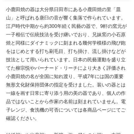
小鹿田焼の器は大分県日田市にある小鹿田焼の里「皿
山」と呼ばれる唐臼の音が響く集落で作られています。
江戸時代中期から約300年続く民藝の器で、9軒の窯元が
一子相伝で伝統技法を受け継いでおり、兄妹窯の小石原
焼と同様にダイナミックに刻まれる幾何学模様の飛び鉋
をはじめとする打ち刷毛目、打ち掛け、流し掛けなどが
技法として用いられています。日本の民藝運動を盛り立
てた柳宗悦やバーナード・リーチにより大きく評価され
小鹿田焼の名が全国に知れ渡り、平成7年には国の重要
無形文化財保持団体の指定を受けました。装いの器とは
一線を画す日常に寄り添う用の美の器であり、個人の作
品ではないことから作家の名前は刻まれていません。電
子レンジ、食洗機の可否については各商品ページにてご
確認ください。