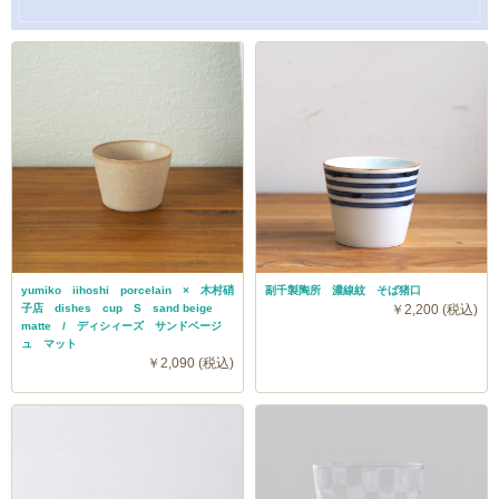
yumiko iihoshi porcelain × 木村硝
副千製陶所 濃線紋 そば猪口
子店 dishes cup S sand beige
￥2,200 (税込)
matte / ディシィーズ サンドベージ
ュ マット
￥2,090 (税込)