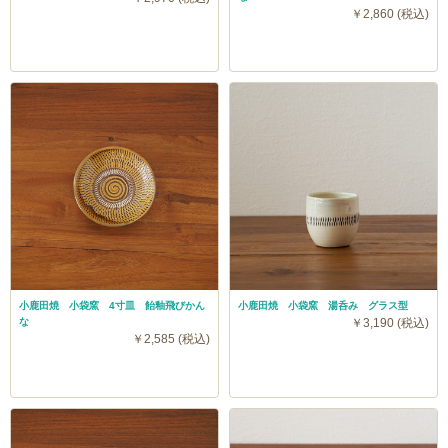
￥2,860 (税込)
小鹿田焼 小袋窯 4寸皿 飴釉飛びかん
小鹿田焼 小袋窯 湯呑み グラス型
な
￥3,190 (税込)
￥2,585 (税込)