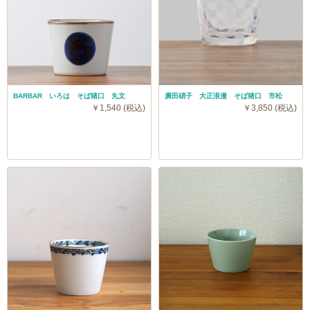
BARBAR いろは そば猪口 丸文
廣田硝子 大正浪漫 そば猪口 市松
￥1,540 (税込)
￥3,850 (税込)