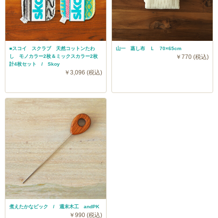
■スコイ スクラブ 天然コットンたわ
山一 蒸し布 Ｌ 70×65cm
し モノカラー2枚＆ミックスカラー2枚
￥770 (税込)
計4枚セット / Skoy
￥3,096 (税込)
煮えたかなピック / 週末木工 andPK
￥990 (税込)