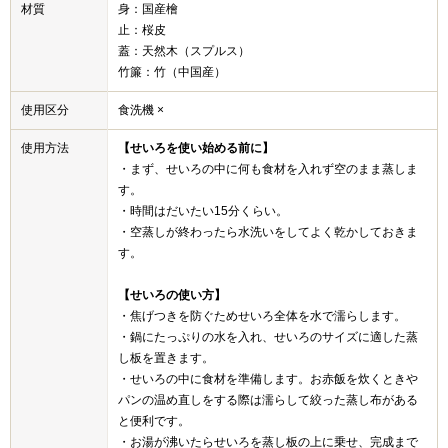
材質
身：国産檜
止：桜皮
蓋：天然木（スプルス）
竹簾：竹（中国産）
使用区分
食洗機 ×
使用方法
【せいろを使い始める前に】
・まず、せいろの中に何も食材を入れず空のまま蒸しま
す。
・時間はだいたい15分くらい。
・空蒸しが終わったら水洗いをしてよく乾かしておきま
す。
【せいろの使い方】
・焦げつきを防ぐためせいろ全体を水で濡らします。
・鍋にたっぷりの水を入れ、せいろのサイズに適した蒸
し板を置きます。
・せいろの中に食材を準備します。お赤飯を炊くときや
パンの温め直しをする際は濡らして絞った蒸し布がある
と便利です。
・お湯が沸いたらせいろを蒸し板の上に乗せ、完成まで