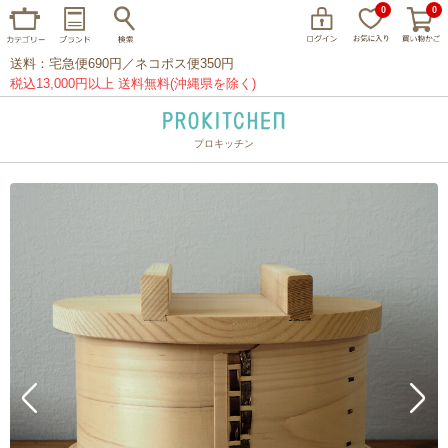
0
0
送料：宅急便690円／ネコポス便350円
税込13,000円以上 送料無料(沖縄県を除く)
プロキッチン
イッタラ
アラビア
クチポール
家事問屋
ウェック
フライパン
プレート
グラス
カトラリー
プロキッチンオリジナル
山田工業所
山一
マリメッコ
つきじ常陸屋
柳宗理
閉じる