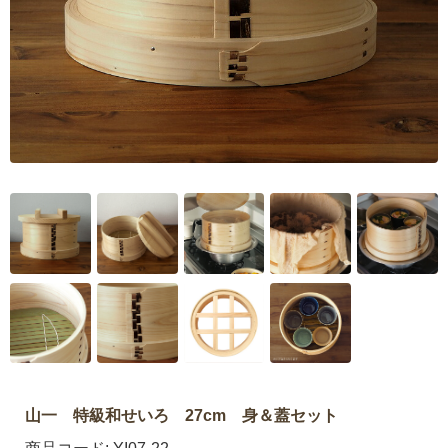
山一 特級和せいろ 27cm 身＆蓋セット