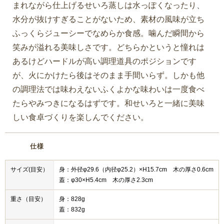
まれながら仕上げるせいろ蒸しは水っぽくなったり、
水分が抜けすぎることがないため、素材の風味が立ち
ふっくらジューシーでなめらか食感。噛んだ瞬間から
笑みが溢れる美味しさです。どちらかというと憧れは
あるけどハードルが高い調理道具のポジションです
が、火にかけたら後はそのまま手間いらず。しかも他
の調理法では味わえないふくよかな味わいは一度食べ
たらやみつきになるはずです。和せいろと一緒に美味
しい食卓づくりを楽しんでください。
仕様
サイズ(目安）
身：外径φ29.6（内径φ25.2）×H15.7cm 木の厚さ0.6cm
蓋：φ30×H5.4cm 木の厚さ2.3cm
重さ（目安）
身：828g
蓋：832g