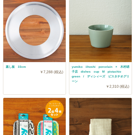
蒸し板 33cm
yumiko iihoshi porcelain × 木村硝
￥7,288 (税込)
子店 dishes cup M pistachio
green / ディシィーズ ピスタチオグリ
ーン
￥2,310 (税込)