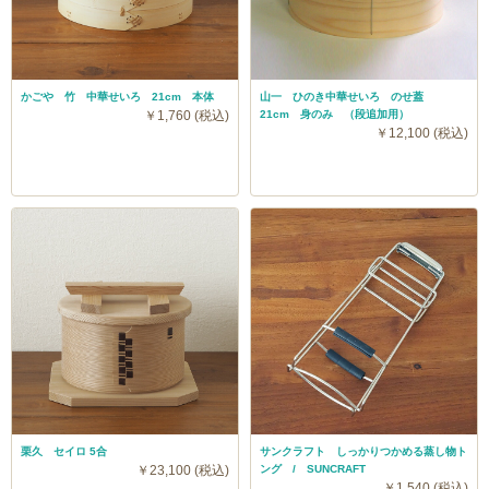
かごや 竹 中華せいろ 21cm 本体
山一 ひのき中華せいろ のせ蓋
￥1,760 (税込)
21cm 身のみ （段追加用）
￥12,100 (税込)
栗久 セイロ 5合
サンクラフト しっかりつかめる蒸し物ト
￥23,100 (税込)
ング / SUNCRAFT
￥1,540 (税込)