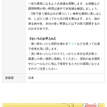
一定の蒸気になるよう火加減を調整します。お赤飯など
調理時間が長い料理は途中で水加減を確認しましょう。
・2段で使う場合は火が通りにくい食材を最初に蒸しはじ
め、しばらく経ってから次の段を重ねます。また、油が
滴る肉や魚、水分が多い野菜などは下の段で調理するの
がおすすめです。
【せいろのお手入れ】
・使い終わったら洗剤を使わず
スコイ
などを使ってお湯
で全体を洗い流します。
・洗い終わったらクロスでしっかりと水分を拭き取り、
風通しの良い場所に収納してください。湿気のある場所
やビニールなどに包んで保管するとカビの原因になりま
すのでご注意ください。
原産国
日本