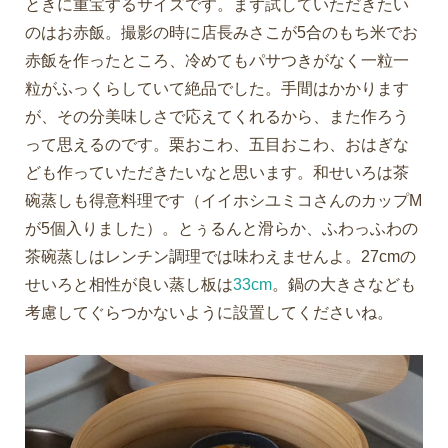
ときに重宝するサイズです。まず試していただきたい
のはお赤飯。撮影の時に店長みさこが5合のもち米でお
赤飯を作ったところ、冷めてもパサつきがなく一粒一
粒がふっくらしていて絶品でした。手間はかかります
が、その分美味しさで応えてくれるから、また作ろう
って思えるのです。栗おこわ、五目おこわ、おはぎな
ども作っていただきたいなと思います。和せいろは茶
碗蒸しも得意料理です（イイホシユミコさんのカップM
が5個入りました）。とぅるんと滑らか、ふわっふわの
茶碗蒸しはレンチン調理では味わえませんよ。27cmの
せいろと相性が良い蒸し板は
33cm
。鍋の大きさなども
考慮してぐらつかないように設置してくださいね。