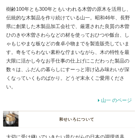
樹齢100年とも300年ともいわれる木曽の原木を活用し、
伝統的な木製品を作り続けている山一。昭和46年、長野
県に創業した木製品加工会社で、厳選された良質の木曽
ひのきや木曽さわらなどの材を使っておひつや飯台、し
ゃもじやまな板などの食卓小物までを製造販売していま
す。奇をてらわない素朴な佇まいながら、木の特性を最
大限に活かし今なお手仕事の仕上げにこだわった製品の
数々は、ふだんの暮らしにすーっと溶け込み味わいが深
くなっていくものばかり。どうぞ末永くご愛用くださ
い。
山一 のページ
和せいろについて
大切に受け継いでいきたい昔ながらの日本の調理道具、