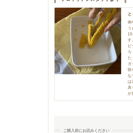
と
例
う
1
す
ピ
ろ
た
ガ
快
な
は
具
が
ご購入前にお読みください