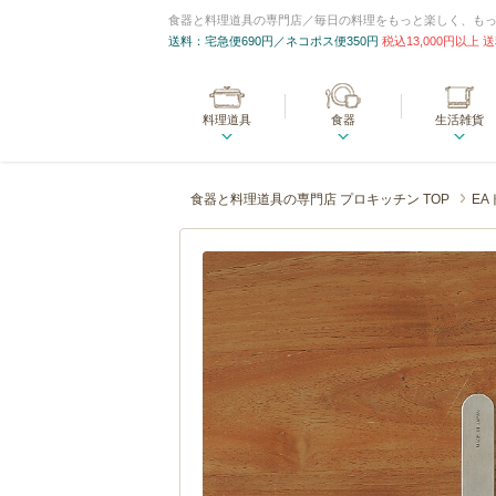
食器と料理道具の専門店／毎日の料理をもっと楽しく、も
送料：宅急便690円／ネコポス便350円
税込13,000円以上
料理道具
食器
生活雑貨
食器と料理道具の専門店 プロキッチン TOP
EA