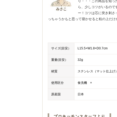
り・・・この商品を知っ
ら、少しコツがいるので
ー！コツは芯に突き刺さ
っちゃうかもと思って寝かせると粒の上だけ
サイズ(目安）
L15.5×W1.8×D0.7cm
重量(目安）
32g
材質
ステンレス（マット仕上げ
使用区分
食洗機 ×
原産国
日本
プロキッチンスタッフより