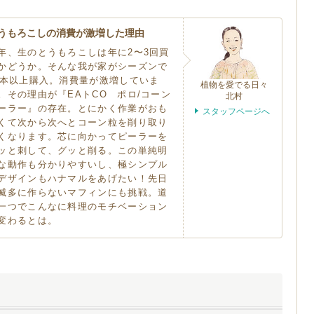
うもろこしの消費が激増した理由
年、生のとうもろこしは年に2〜3回買
かどうか。そんな我が家がシーズンで
0本以上購入。消費量が激増していま
植物を愛でる日々
。その理由が『EAトCO ポロ/コーン
北村
ーラー』の存在。とにかく作業がおも
スタッフページへ
くて次から次へとコーン粒を削り取り
くなります。芯に向かってピーラーを
ッと刺して、グッと削る。この単純明
な動作も分かりやすいし、極シンプル
デザインもハナマルをあげたい！先日
滅多に作らないマフィンにも挑戦。道
一つでこんなに料理のモチベーション
変わるとは。