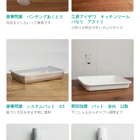
家事問屋 パンチングあくとり
工房アイザワ キッチンツール
パセリ アクトリ
目詰まりしないって最高です
小回りが利きやすい小ぶりサイズ
家事問屋 システムバット 1/1
野田琺瑯 バット 全白 12取
茹でた大豆を冷ます時に便利
下ごしらえからオーブン調理まで