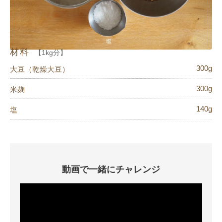
材料
【1kg分】
300g
大豆（乾燥大豆）
300g
米麹
140g
塩
動画で一緒にチャレンジ