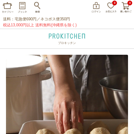
0
0
送料：宅急便690円／ネコポス便350円
税込13,000円以上 送料無料(沖縄県を除く)
プロキッチン
イッタラ
アラビア
クチポール
家事問屋
ウェック
フライパン
プレート
グラス
カトラリー
プロキッチンオリジナル
山田工業所
山一
マリメッコ
つきじ常陸屋
柳宗理
閉じる