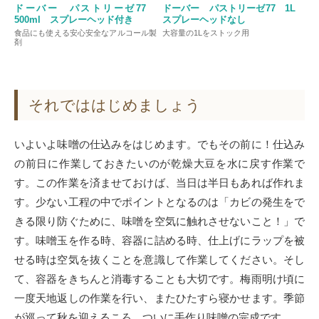
ドーバー パストリーゼ77
ドーバー パストリーゼ77 1L
500ml スプレーヘッド付き
スプレーヘッドなし
食品にも使える安心安全なアルコール製
大容量の1Lをストック用
剤
それでははじめましょう
いよいよ味噌の仕込みをはじめます。でもその前に！仕込み
の前日に作業しておきたいのが乾燥大豆を水に戻す作業で
す。この作業を済ませておけば、当日は半日もあれば作れま
す。少ない工程の中でポイントとなるのは「カビの発生をで
きる限り防ぐために、味噌を空気に触れさせないこと！」で
す。味噌玉を作る時、容器に詰める時、仕上げにラップを被
せる時は空気を抜くことを意識して作業してください。そし
て、容器をきちんと消毒することも大切です。梅雨明け頃に
一度天地返しの作業を行い、またひたすら寝かせます。季節
が巡って秋を迎えるころ、ついに手作り味噌の完成です。